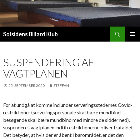
Søg
Solsidens Billard Klub
HOP
PRIMÆ
TIL
MENU
INDHOLD
SUSPENDERING AF
VAGTPLANEN
25. SEPTEMBER 2020
STEFFAN
For at undgå at komme ind under serveringsstedernes Covid-
restriktioner (serveringspersonale skal bære mundbind –
besøgende skal bære mundbind med mindre de sidder ned),
suspenderes vagtplanen indtil restriktionerne bliver frafaldet.
Det betyder, at hvis der er åbent i barområdet, er det den