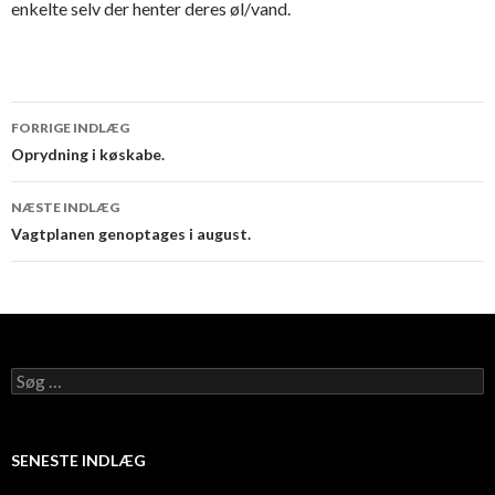
enkelte selv der henter deres øl/vand.
Indlægsnavigation
FORRIGE INDLÆG
Oprydning i køskabe.
NÆSTE INDLÆG
Vagtplanen genoptages i august.
Søg
efter:
SENESTE INDLÆG