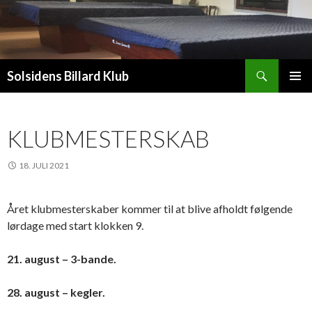
Søg
Solsidens Billard Klub
HOP
PRIMÆ
TIL
MENU
INDHOLD
KLUBMESTERSKAB
18. JULI 2021
Året klubmesterskaber kommer til at blive afholdt følgende
lørdage med start klokken 9.
21. august – 3-bande.
28. august – kegler.