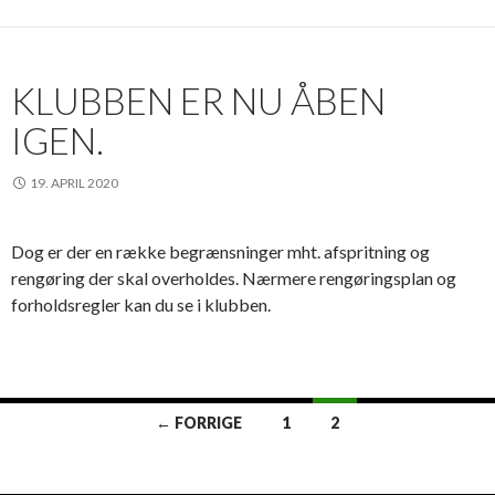
KLUBBEN ER NU ÅBEN
IGEN.
19. APRIL 2020
Dog er der en række begrænsninger mht. afspritning og
rengøring der skal overholdes. Nærmere rengøringsplan og
forholdsregler kan du se i klubben.
Indlægsnavigation
← FORRIGE
1
2